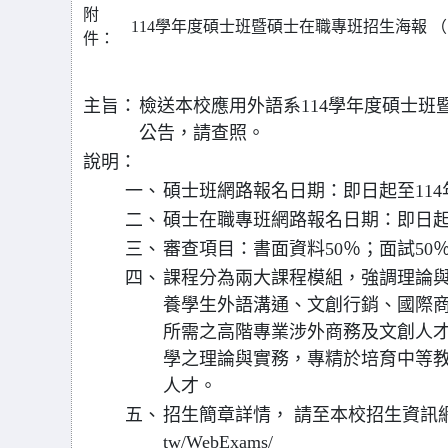
附
114學年度碩士班暨碩士在職專班招生海報 （11320
件：
主旨：
檢送本校應用外語系114學年度碩士
公告，請查照。
說明：
一、
碩士班網路報名日期：即日起至114年1
二、
碩士在職專班網路報名日期：即日起至11
三、
審查項目：書面資料50％；面試50
四、
課程分為兩大課程模組，強調理論
養學生外語溝通、文創行銷、國際
所需之高階專業涉外商務及文創人
學之理論與實務，專精於培育中等
人才。
五、
招生簡章詳情， 請至本校招生資訊網下載：http
tw/WebExams/