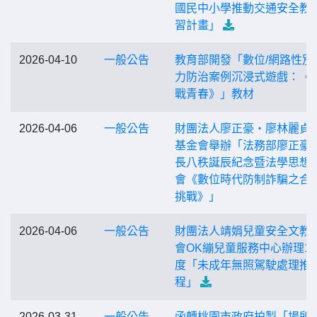
國民中小學推動交通安全教
習計畫」
2026-04-10
一般公告
教育部開發「數位/網路性別
力防治案例沉浸式遊戲：《
戰青春》」教材
2026-04-06
一般公告
財團法人廖正豪‧廖林麗貞
基金會舉辦「法務部廖正豪
長八秩誕辰紀念暨法學思想
會《數位時代防制詐騙之合
挑戰》」
2026-04-06
一般公告
財團法人靖娟兒童安全文教
會OK繃兒童服務中心辦理11
度「未成年無照駕駛處理推
程」
2026-03-31
一般公告
函轉桃園市政府拍製「場所