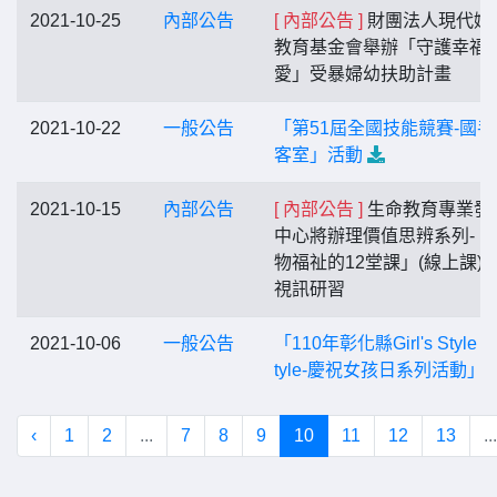
2021-10-25
內部公告
[ 內部公告 ]
財團法人現代婦
教育基金會舉辦「守護幸福
愛」受暴婦幼扶助計畫
2021-10-22
一般公告
「第51屆全國技能競賽-國手
客室」活動
2021-10-15
內部公告
[ 內部公告 ]
生命教育專業發
中心將辦理價值思辨系列-「
物福祉的12堂課」(線上課)
視訊研習
2021-10-06
一般公告
「110年彰化縣Girl's Style M
tyle-慶祝女孩日系列活動」
‹
1
2
...
7
8
9
10
11
12
13
...