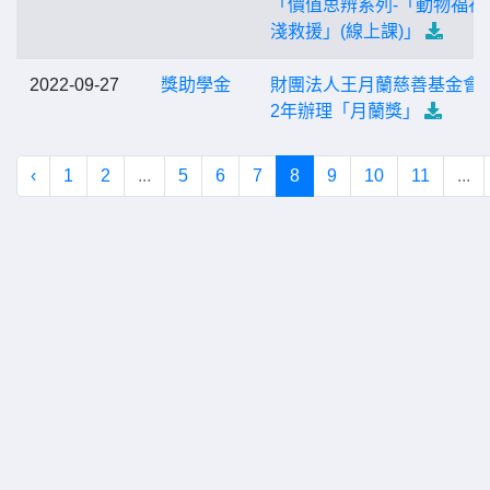
「價值思辨系列-「動物福祉
淺救援」(線上課)」
2022-09-27
獎助學金
財團法人王月蘭慈善基金會2
2年辦理「月蘭獎」
‹
1
2
...
5
6
7
8
9
10
11
...