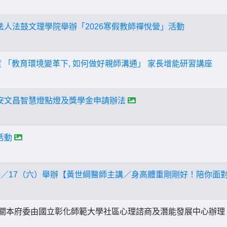
法人法鼓文理學院舉辦「2026寒假教師禪悅營」活動
度 「教育環境變革下, 如何做好親師溝通」 家長增能研習講座
安文昌智慧燈點燈及獎學金申請辦法
活動
5／17（六）舉辦【黃世綱醫師主講／身高體重剛剛好！陪你面對
關本府委由國立彰化師範大學社區心理諮商及潛能發展中心辦理「