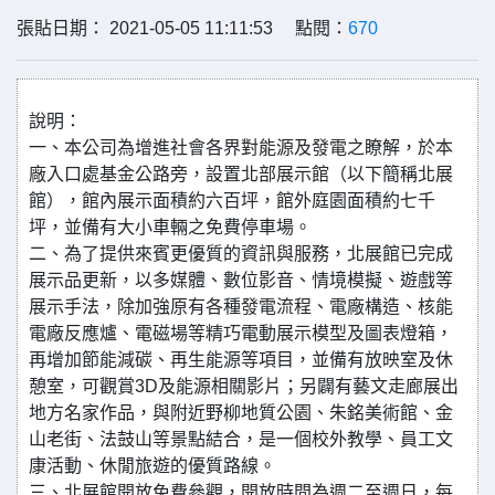
張貼日期： 2021-05-05 11:11:53 點閱：
670
說明：
一、本公司為增進社會各界對能源及發電之瞭解，於本
廠入口處基金公路旁，設置北部展示館（以下簡稱北展
館），館內展示面積約六百坪，館外庭園面積約七千
坪，並備有大小車輛之免費停車場。
二、為了提供來賓更優質的資訊與服務，北展館已完成
展示品更新，以多媒體、數位影音、情境模擬、遊戲等
展示手法，除加強原有各種發電流程、電廠構造、核能
電廠反應爐、電磁場等精巧電動展示模型及圖表燈箱，
再增加節能減碳、再生能源等項目，並備有放映室及休
憩室，可觀賞3D及能源相關影片；另闢有藝文走廊展出
地方名家作品，與附近野柳地質公園、朱銘美術館、金
山老街、法鼓山等景點結合，是一個校外教學、員工文
康活動、休閒旅遊的優質路線。
三、北展館開放免費參觀，開放時間為週二至週日，每