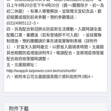
日上午8時20分至下午4時20分（週一/農曆除夕、初一及
初二休館），有專人導覽解說，並致贈文宣紀念品，歡
迎組團或個別前來參觀。預約參觀電話：
(02)24985112~3。
四、另為配合新冠肺炎防疫新生活運動，入館時請全面
配戴口罩、量體溫（若有發燒即不可入館），並採實聯
制措施，預約團體請於事先填寫實聯制表格（詳附件
1），於當天入館時繳交，以節省入館填表時間。北展館
其他相關防疫措施詳附件2，敬請配合，並將視疫情發展
配合政府政策隨時調整。
五、北展館網址：
http://wapp4.taipower.com.tw/nsis/north/
六、檢附本公司北展館摺頁簡介資料如附件3和4。
附件下載