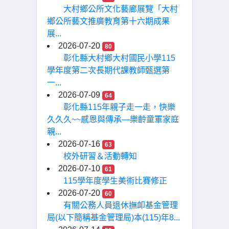
大村鄉公所文化藝廊展覽「大村
鄉公所藝文推廣教育第十六期成果
展...
2026-07-20
80
彰化縣大村鄉大村國民小學115
學年度第二次長期代課教師甄選第
一...
2026-07-09
64
彰化縣115年親子走一走，快樂
久久久~~感恩與傳承—樂齡童軍家庭
親...
2026-07-16
63
校外研習＆活動轉知
2026-07-10
61
115學年度學生美術比賽修正
2026-07-20
60
有關公務人員退休撫卹基金管理
局(以下簡稱基金管理局)本(115)年8...