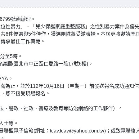
86799號函辦理。
數位性暴力」、「兒少保護家庭重整服務」之性別暴力案件為優
共6件優選與5件佳作，獲選團隊將受邀表揚。本屆更將邀請歷
以傳承最佳工作典範。
0分至5時。
議廳(臺北市中正區仁愛路一段17號6樓)。
yzYA。
額滿為止，並於112年10月16日（星期一）前發送報名成功通知
名，恕不接受現場報名。
司法、警政、社政、醫療及教育等防治網絡的工作夥伴）。
人士等。
子信箱(網址：tcav.tcav@yahoo.com.tw)；或致電聯絡
)。