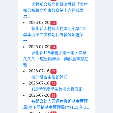
大村鄉公所文化藝廊展覽「大村
鄉公所藝文推廣教育第十六期成果
展...
2026-07-20
80
彰化縣大村鄉大村國民小學115
學年度第二次長期代課教師甄選第
一...
2026-07-09
64
彰化縣115年親子走一走，快樂
久久久~~感恩與傳承—樂齡童軍家庭
親...
2026-07-16
63
校外研習＆活動轉知
2026-07-10
61
115學年度學生美術比賽修正
2026-07-20
60
有關公務人員退休撫卹基金管理
局(以下簡稱基金管理局)本(115)年8...