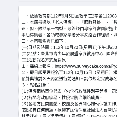
一、依據教育部112年9月5日臺教學(三)字第11200
二、本屆徵選以「老人保護」、「跟蹤騷擾」、「
題，但不限於單一類型。最終經由專家評審團評選出
本屆得獎者、各領域專家學者分享網絡合作經驗，
三、本案報名資訊如下：
(一)日期及時間：112年10月20日(星期五)下午1時3
(二)地點：臺北市青少年發展暨家庭教育中心─國際會
(三)活動報名方式及對象：
１、採線上報名：https://www.surveycake.com/s/P
２、即日起受理報名至112年10月15日（星期日）
預計典禮前３天內發送行前通知。請依規定完成報
３、報名對象：
(１)保護網絡單位代表（包含行政院性別平等處、
(２)各地方政府家暴、性侵害防治網絡成員。
(３)各地方民間團體、校園及各界關心婦幼保護工作
(四)如有任何問題，歡迎寄送信件至社團法人台灣防暴聯盟電
林孟蝶社工員／吳尹恆社工員(電話：02-2567-3434