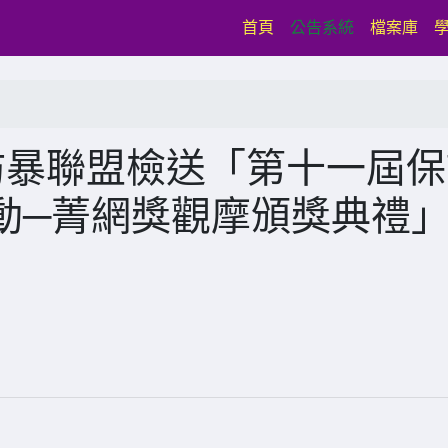
(current)
首頁
公告系統
檔案庫
防暴聯盟檢送「第十一屆保
動─菁網獎觀摩頒獎典禮