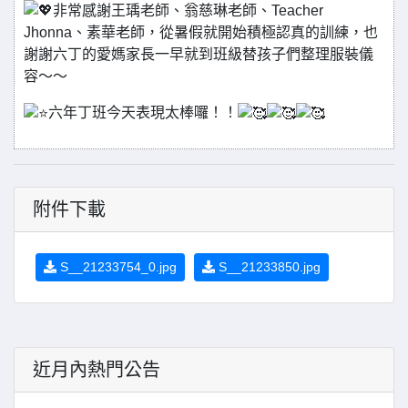
非常感謝王瑀老師、翁慈琳老師、Teacher
Jhonna、素華老師，從暑假就開始積極認真的訓練，也
謝謝六丁的愛媽家長一早就到班級替孩子們整理服裝儀
容～～
六年丁班今天表現太棒囉！！
附件下載
S__21233754_0.jpg
S__21233850.jpg
近月內熱門公告