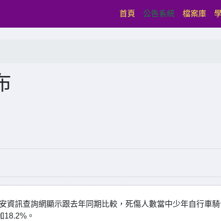
(current)
首頁
公告系統
檔案庫
布
人，依道安資訊查詢網顯示跟去年同期比較，死傷人數當中少年自行車
18.2%。