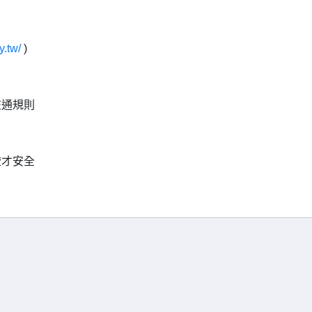
y.tw/
)
交通規則
燈才安全