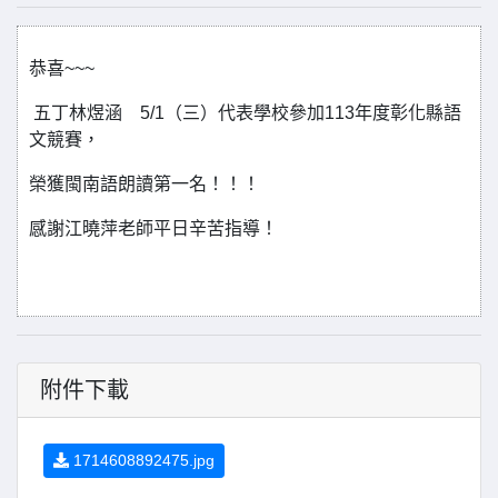
恭喜~~~
五丁林煜涵 5/1（三）代表學校參加113年度彰化縣語
文競賽，
榮獲閩南語朗讀第一名！！！
感謝江曉萍老師平日辛苦指導！
附件下載
1714608892475.jpg