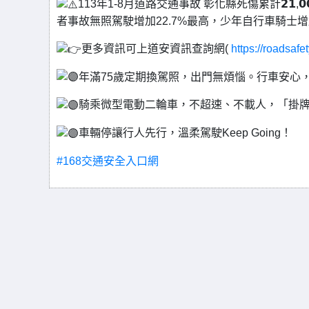
113年1-8月道路交通事故 彰化縣死傷累計𝟮
者事故無照駕駛增加22.7%最高，少年自行車騎士增加
更多資訊可上道安資訊查詢網(
https://roadsafet
年滿75歲定期換駕照，出門無煩惱。行車安心
騎乘微型電動二輪車，不超速、不載人，「掛牌
車輛停讓行人先行，溫柔駕駛Keep Going！
#168交通安全入口網