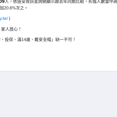
,𝟬𝟬𝟵人，依道安資訊查詢網顯示跟去年同期比較，死傷人數當中
20.6%次之。
y.tw/
)
，家人放心！
、投保、滿14歲、戴安全帽」缺一不可！