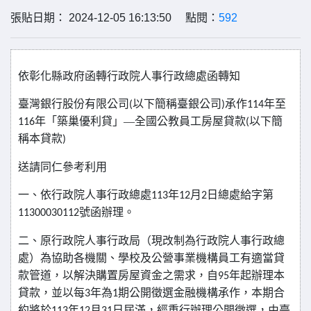
張貼日期： 2024-12-05 16:13:50 點閱：
592
依彰化縣政府函轉
行政院人事行政總處函轉知
臺灣銀行股份有限公司
以下簡稱臺銀公司
承作
年至
(
)
114
年「築巢優利貸」—全國公教員工房屋貸款
以下簡
116
(
稱本貸款
)
送請同仁參考利用
一、依行政院人事行政總處
年
月
日總處給字第
113
12
2
號函辦理。
11300030112
二、原行政院人事行政局（現改制為行政院人事行政總
處）為協助各機關、學校及公營事業機構員工有適當貸
款管道，以解決購置房屋資金之需求，自
年起辦理本
95
貸款，並以每
年為
期公開徵選金融機構承作，本期合
3
1
約將於
年
月
日屆滿，經重行辦理公開徵選，由臺