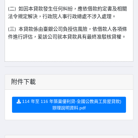
二
如因本貸款發生任何糾紛，應依借款約定書及相關
(
)
法令規定解決，行政院人事行政總處不涉入處理。
三
本貸款係由臺銀公司負授信風險，依借款人各項條
(
)
件進行評估，爰該公司就本貸款具有最終准駁核貸權。
附件下載
114 年至 116 年築巢優利貸-全國公教員工房屋貸款)
辦理說明資料.pdf