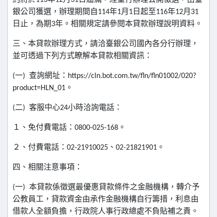
113
12
31
銀公司獲選，辦理期間自
年
月
日起至
年
月
114
1
1
116
12
31
日止，為期
年。相關規定請參閱本貸款辦理說明資料。
3
三、本貸款辦理方式，請洽臺銀公司國內各分行辦理，
並可透過下列方式瞭解本貸款相關資訊：
一
查詢網址：
(
)
https://cln.bot.com.tw/fln/fln01002/020?
。
product=HLN_01
二
客服中心
小時洽詢電話：
(
)
24
１、免付費電話：
。
0800-025-168
２、付費電話：
、
。
02-21910025
02-21821901
四、相關注意事項：
一
本貸款係徵選最優惠貸款條件之金融機構，轉介予
(
)
公教員工，貸款資金由承作金融機構自行籌措，利息由
借款人全額負擔，行政院人事行政總處不負貼補之責。