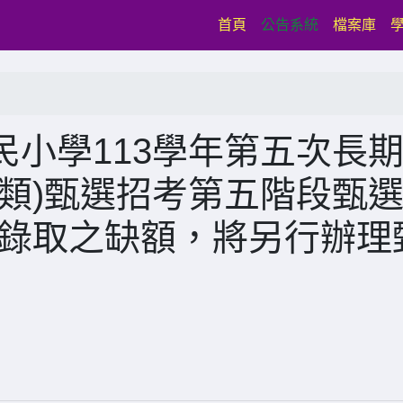
(current)
首頁
公告系統
檔案庫
小學113學年第五次長
類)甄選招考第五階段甄
未錄取之缺額，將另行辦理