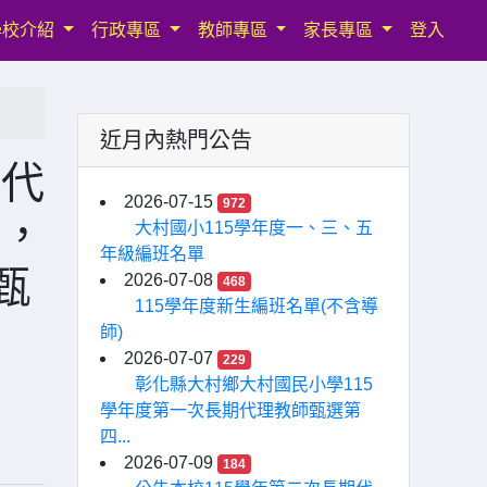
學校介紹
行政專區
教師專區
家長專區
登入
近月內熱門公告
期代
2026-07-15
972
選，
大村國小115學年度一、三、五
年級編班名單
甄
2026-07-08
468
115學年度新生編班名單(不含導
師)
2026-07-07
229
彰化縣大村鄉大村國民小學115
學年度第一次長期代理教師甄選第
四...
2026-07-09
184