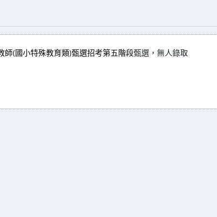
教師
國小特殊教育類
甄選招考第五階段
甄選，無人錄取
(
)