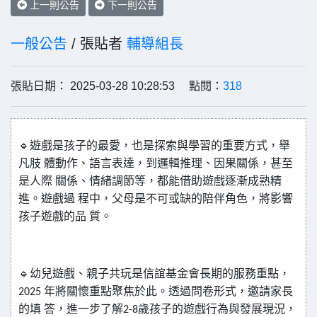
上一則公告
下一則公告
一般公告
/ 張貼者
輔導組長
張貼日期： 2025-03-28 10:28:53 點閱：
318
🔹
遊戲是孩子的最愛，也是探索與學習的重要方式，舉
凡肢
體動作、語言表達，到邏輯推理、因果關係，甚至
是人際
關係、情緒調節等，都能借助遊戲逐漸成熟精
進。遊戲過
程中，父母是不可或缺的陪伴角色，將影響
孩子遊戲的品
質。
🔹
幼兒遊戲、親子共玩是信誼基金會長期的服務重點，
2025
年將關懷重點聚焦於此。透過問卷形式，邀請家長
的填
答，進一步了解
2-8
歲孩子的遊戲行為與發展現況，