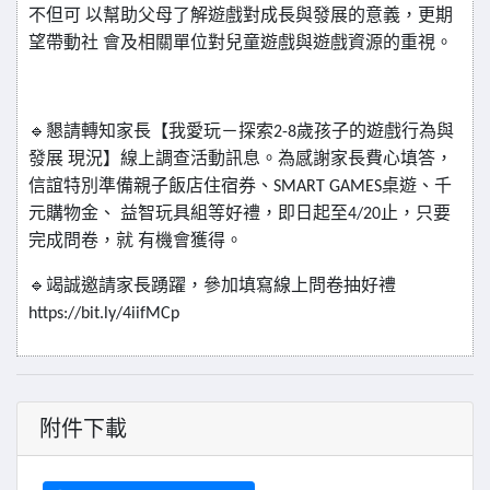
不但可
以幫助父母了解遊戲對成長與發展的意義，更期
望帶動社
會及相關單位對兒童遊戲與遊戲資源的重視。
🔹
懇請轉知家長【我愛玩－探索
2-8
歲孩子的遊戲行為與
發展
現況】線上調查活動訊息。為感謝家長費心填答，
信誼特別準備親子飯店住宿券、
SMART GAMES
桌遊、千
元購物金、
益智玩具組等好禮，即日起至
4/20
止，只要
完成問卷，就
有機會獲得。
🔹
竭誠邀請家長踴躍，參加填寫線上問卷抽好禮
https://bit.ly/4iifMCp
附件下載