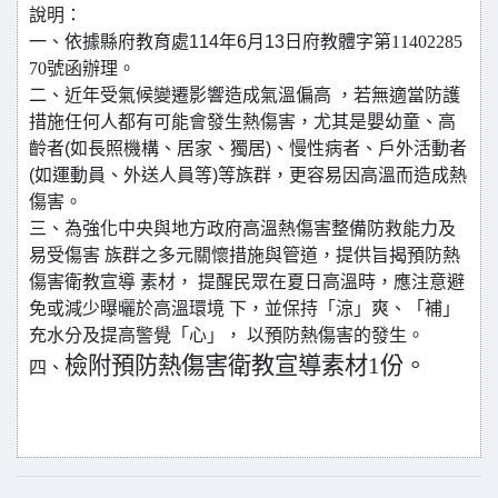
說明：
一、依據縣府教育處114年6月13日
府教體字第11402285
70號
函辦理。
二、近年受氣候變遷影響造成氣溫偏高 ，若無適當防護
措施任何人都有可能會發生熱傷害，尤其是嬰幼童、高
齡者(如長照機構、居家、獨居)、慢性病者、戶外活動者
(如運動員、外送人員等)等族群，更容易因高溫而造成熱
傷害。
三、為強化中央與地方政府高溫熱傷害整備防救能力及
易受傷害 族群之多元關懷措施與管道，提供旨揭預防熱
傷害衛教宣導 素材， 提醒民眾在夏日高溫時，應注意避
免或減少曝曬於高溫環境 下，並保持「涼」爽、「補」
充水分及提高警覺「心」， 以預防熱傷害的發生。
檢附預防熱傷害衛教宣導素材1份。
四、