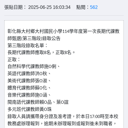
張貼日期： 2025-06-25 16:03:34 點閱：
562
彰化縣大村鄉大村國民小學
學年度第一次長期代課教
114
師甄選
第三階段
錄取公告
(
)
第三階段錄取名單：
長期代課教師應取
名，正取
名。
8
8
正取：
自然科學代課教師施
俐、
O
英語代課教師洪
秋、
O
美術代課教師張
淑、
O
體育代課教師蘇
化、
O
音樂代課教師施
涵、
O
閩南語代課教師賴
品、葉
誼
O
O
多元班代課教師黃
珠
O
錄取人員請攜帶身分證及准考證，於本日
時至本校
17:00
教務處辦理報到，逾期未辦理報到或報到後未到職者，