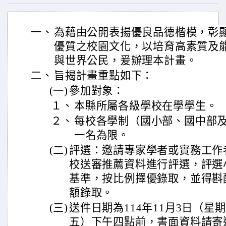
一、
為藉由公開表揚優良品德楷模，彰
優質之校園文化，以培育高素質及
與世界公民，爰辦理本計畫。
二、
旨揭計畫重點如下：
(一)
參加對象：
１、
本縣所屬各級學校在學學生。
２、
每校各學制（國小部、國中部
一名為限。
(二)
評選：邀請專家學者或實務工作
校送審推薦資料進行評選，評選
基準，按比例擇優錄取，並得斟
額錄取。
(三)
送件日期為114年11月3日（星
五）下午四點前，書面資料請寄送