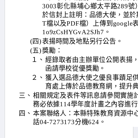
3003彰化縣埔心鄉太平路289
於信封上註明：品德大使，並於
T檔以及PDF檔）上傳到google表單：ht
1o9zCsHYGvA2SJh7。
(四)
表揚時間及地點另行公告。
(五)
獎勵：
１、
經錄取者由主辦單位公開表揚
函請學校從優獎勵。
２、
獲入選品德大使之優良事蹟足
育處上傳於品德教育網，提升
三、
相關規定及表件等訊息請參閱實施
務必依據114學年度計畫之內容進
四、
本案聯絡人：本縣特殊教育資源中
話04-7273173分機624。