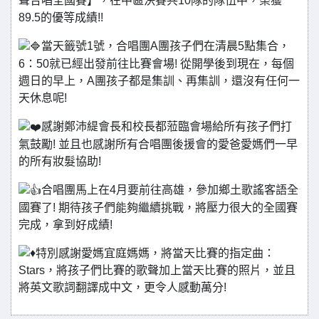
聲合唱全國賽】，在中區決賽共10隊的隊伍中，榮獲
89.5的優等成績!!
當天籤號1號，合唱團A團孩子們在清晨5點集合，
6：50就已經出發前往比賽會場! 從開學後到現在，每個
週日的早上，A團孩子都是集訓、再集訓，還沒有任何一
天休息呢!
感謝鄭沛緹會長和校長都蒞臨會場給所有孩子們打
氣鼓勵! 並且也感謝所有合唱團後援會的愛爸愛媽們一早
的所有妝髮協助!
合唱團馬上在4月要前往高雄，參加鄉土歌謠客語全
國賽了! 期待孩子們能夠繼續挑戰，將壓力很大的全國賽
完成，拿到好成績!
特別感謝愛媽宜庭媽媽，將當天比賽的指定曲：
Stars，將孩子們比賽的歌聲加上當天比賽的照片，並且
將英文歌詞翻譯成中文，更令人感動萬分!