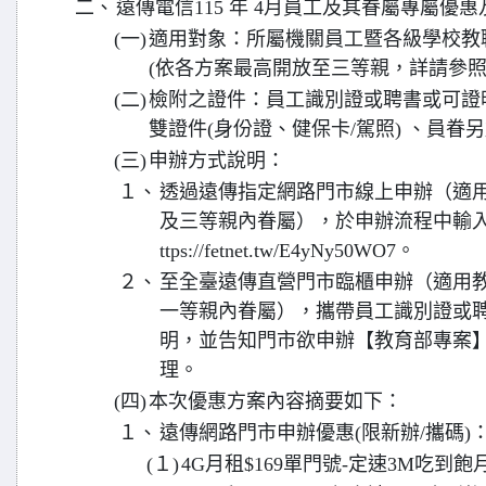
二、
遠傳電信115 年 4月員工及其眷屬專屬優
(一)
適用對象：所屬機關員工暨各級學校教職
(依各方案最高開放至三等親，詳請參照
(二)
檢附之證件：員工識別證或聘書或可證
雙證件(身份證、健保卡/駕照) 、員眷
(三)
申辦方式說明：
１、
透過遠傳指定網路門市線上申辦（適用
及三等親內眷屬），於申辦流程中輸入驗
ttps://fetnet.tw/E4yNy50WO7。
２、
至全臺遠傳直營門市臨櫃申辦（適用教
一等親內眷屬），攜帶員工識別證或
明，並告知門市欲申辦【教育部專案】專案識
理。
(四)
本次優惠方案內容摘要如下：
１、
遠傳網路門市申辦優惠(限新辦/攜碼)
(１)
4G月租$169單門號-定速3M吃到