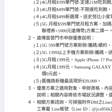
(２)
4G月租$399單門號-定速21M吃到
(３)
4G月租$499單門號-不限速吃到飽，送
(４)
4G月租$499新選擇，送史努比小家
(５)
5G 月租$599單門號月租方案，加碼送(
聯禮券+1000元遠傳幣)方案二擇一
２、
遠傳直營門市申辦優惠說明：
(１)
5G 599單門號方案新辦/攜碼/續約，
(２)
5G 1399以上手機方案新辦/攜碼，送
(３)
5G月租1399元，Apple iPhone 17
(４)
5G月租1399元，Samsung GALAXY
價0元起。
(５)
舊機換新機最高現折$39,000。
３、
優惠方案之適用對象、申辦資格、內容
說明；相關內容將依市場狀況調整，
４、
相關方案諮詢，可掃描附件DM之Line@
工專屬 Line帳號（Line ID：@jcz