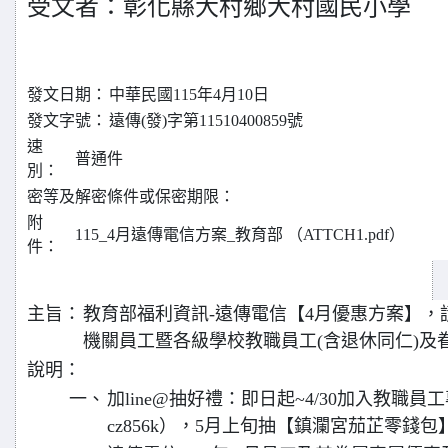
受文者：彰化縣大村鄉大村國民小學
發文日期：
中華民國115年4月10日
發文字號：
遠傳(發)字第11510400859號
速
普通件
別：
密等及解密條件或保密期限：
附
115_4月遠傳電信方案_教育部 （ATTCH1.pdf）
件：
主旨：
教育部福利資訊-遠傳電信【4月優惠方案】，請
機關員工暨各級學校教職員工(含退休同仁)及
說明：
一、
加line@抽好禮：即日起~4/30加入教職員工專屬
cz856k），5月上旬抽【鎮瀾宮茄芷零錢包