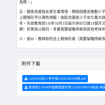
為限。」
五、國家為營造友善生養環境、積極因應並推動少
上開情形予以彈性規範。為配合國家少子女化重大
年，先依教育部
110
年
10
月
1
日函示併計已達
11
個月
算）折算為
12
個月，考量育嬰留職停薪與其他考核
六、是以，教師如符合上開情形者（育嬰留職停薪
附件下載
1150410府人考字第1150135158號.pdf
教育部1150408臺教授國字第1150018802A號