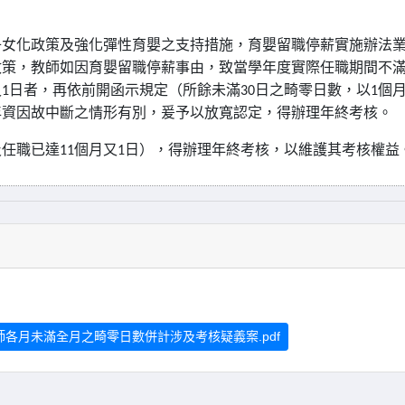
子女化政策及強化彈性育嬰之支持措施，育嬰留職停薪實施辦法
政策，教師如因育嬰留職停薪事由，致當學年度實際任職期間不
又
1
日者，再依前開函示規定（所餘未滿
30
日之畸零日數，以
1
個
年資因故中斷之情形有別，爰予以放寬認定，得辦理年終考核。
及任職已達
11
個月又
1
日），得辦理年終考核，以維護其考核權益
函-教師各月未滿全月之畸零日數併計涉及考核疑義案.pdf