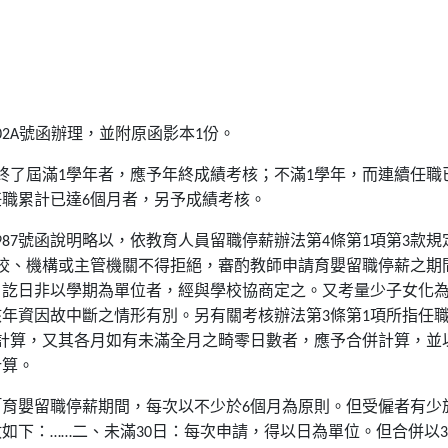
02A
號函辦理，並附原函影本
1
份。
終了屆滿
1
學年者，應予年終成績考核；不滿
1
學年，而連續任職
任職累計已達
6
個月者，另予成績考核。
987
號函說明略以，依教育人員留職停薪辦法第
4
條第
1
項第
3
款規
校、機構或主管機關不得拒絕，審酌教師申請育嬰留職停薪之期
，訖日非以學期為單位者，經與學校協商定之。又考量少子女化
核年資因故中斷之情形有別。另有關考核辦法第
3
條第
1
項所指任
計算，又其各月如有未滿全月之畸零日數者，應予合併計算，並
計算。
「育嬰留職停薪期間，每次以不少於
6
個月為原則。但受僱者有少
如下：……二、未滿
30
日：每次申請，得以日為單位。但合併以
3