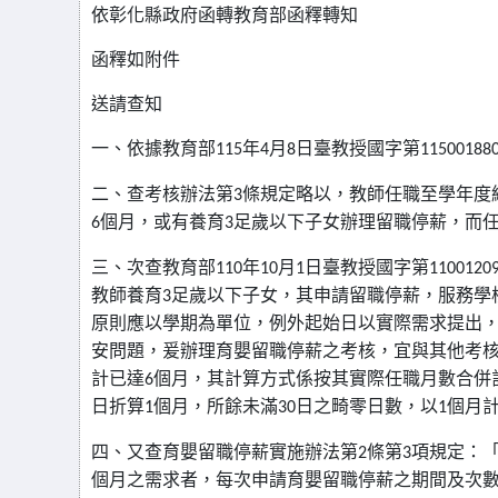
依彰化縣政府函轉教育部函釋轉知
函釋如附件
送請查知
一、依據教育部
115
年
4
月
8
日臺教授國字第
11500188
二、查考核辦法第
3
條規定略以，教師任職至學年度
6
個月，或有養育
3
足歲以下子女辦理留職停薪，而
三、次查教育部
110
年
10
月
1
日臺教授國字第
1100120
教師養育
3
足歲以下子女，其申請留職停薪，服務學
原則應以學期為單位，例外起始日以實際需求提出
安問題，爰辦理育嬰留職停薪之考核，宜與其他考
計已達
6
個月，其計算方式係按其實際任職月數合併
日折算
1
個月，所餘未滿
30
日之畸零日數，以
1
個月
四、又查育嬰留職停薪實施辦法第
2
條第
3
項規定：
個月之需求者，每次申請育嬰留職停薪之期間及次數