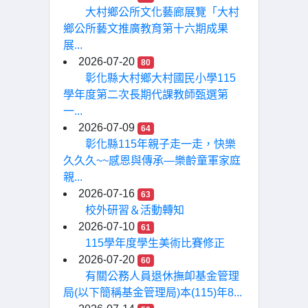
大村鄉公所文化藝廊展覽「大村
鄉公所藝文推廣教育第十六期成果
展...
2026-07-20
80
彰化縣大村鄉大村國民小學115
學年度第二次長期代課教師甄選第
一...
2026-07-09
64
彰化縣115年親子走一走，快樂
久久久~~感恩與傳承—樂齡童軍家庭
親...
2026-07-16
63
校外研習＆活動轉知
2026-07-10
61
115學年度學生美術比賽修正
2026-07-20
60
有關公務人員退休撫卹基金管理
局(以下簡稱基金管理局)本(115)年8...