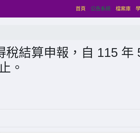
(current)
首頁
公告系統
檔案庫
稅結算申報，自 115 年 
日止。