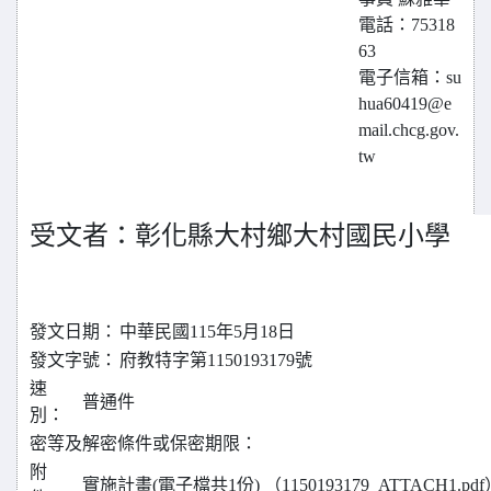
電話：75318
63
電子信箱：su
hua60419@e
mail.chcg.gov.
tw
受文者：彰化縣大村鄉大村國民小學
發文日期：
中華民國115年5月18日
發文字號：
府教特字第1150193179號
速
普通件
別：
密等及解密條件或保密期限：
附
實施計畫(電子檔共1份) （1150193179_ATTACH1.pdf