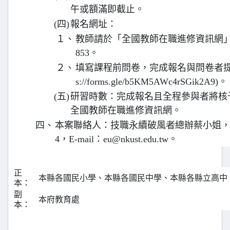
午或額滿即截止。
(四)
報名網址：
１、
教師請於「全國教師在職進修資訊網」
853。
２、
填寫課程前問卷，完成報名與問卷者提供
s://forms.gle/b5KM5AWc4rSGik2A9)。
(五)
研習時數：完成報名且全程參與者將核予
全國教師在職進修資訊網。
四、
本案聯絡人：技職永續破風者總辦蔡小姐，電話：0
4，E-mail：eu@nkust.edu.tw。
正
本縣各國民小學、本縣各國民中學、本縣各縣立高中
本：
副
本府教育處
本：