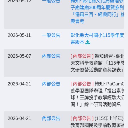
2026-05-12
一般公告
轉知~彰化縣文化局辦理彰
子廟建廟300周年慶賀系列
「儒風三百・經典同行」論
典會考
2026-05-11
一般公告
彰化縣大村國小115學年度
書版本
2026-05-07
內部公告
[ 內部公告 ]
轉知研習~臺北
天文科學教育館 「115年教
文研習營活動簡章與課表」
2026-04-21
內部公告
[ 內部公告 ]
轉知~PaGamO 
養學習團隊辦理「投出素養
球！王牌投手教學經驗大公
開！」線上研習活動資訊
2026-04-21
內部公告
[ 內部公告 ]
(115年上半年)
教育部國民及學前教育署補