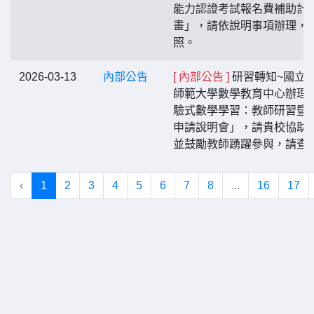
能力認證考試報名費補助計
畫」，請依說明事項辦理，
照。
2026-03-13
內部公告
[ 內部公告 ]
研習轉知~國立
師範大學數學教育中心辦理
驗式數學學習：教師研習暨
申請說明會」，請貴校協助
並鼓勵教師踴躍參與，請查
‹
1
2
3
4
5
6
7
8
...
16
17