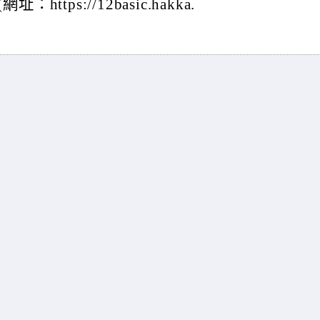
tps://12basic.hakka.
。