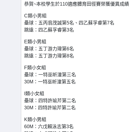
恭賀~本校學生於110適應體育田徑賽榮獲優異成績
C類小男組
壘球：五丙翁茂誠第5名、四乙蘇孚睿第7名
跳遠：四乙蘇孚睿第3名
E類小男組
壘球：五丁游力瑋第6名
跳遠：五丁游力瑋第8名
F類小女組
壘球：一特巫昕潼第三名
30M：一特巫昕潼第五名
I類小女組
壘球：四特許瑜芹第二名
30M：四特許瑜芹第二名
K類小男組
60M：六戊賴泳志第3名