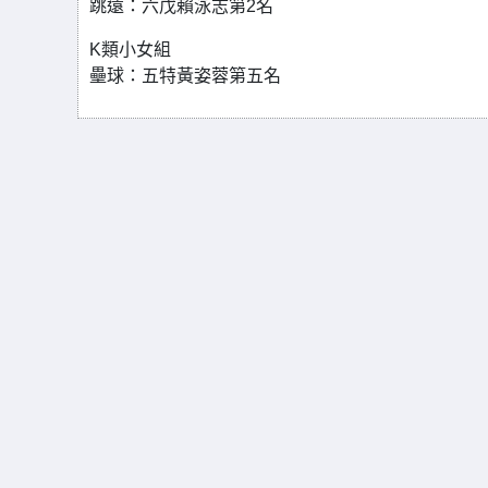
跳遠：六戊賴泳志第2名
K類小女組
壘球：五特黃姿蓉第五名