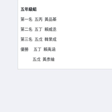
五年級組
第一名 五丙 黃品蓁
第二名 五丁 賴威丞
第三名 五戊 韓業成
優勝 五丁 賴禹涵
五戊
黃彥綸