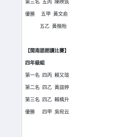
第三名 五丙 陳映筑
優勝 五甲 黃文俞
五乙 黃楷貽
【
閩南語朗讀比賽
】
四年級組
第一名 四丙 賴又瑄
第二名 四乙 黃誼婷
第三名 四乙 賴楀升
優勝
四甲 吳宛云