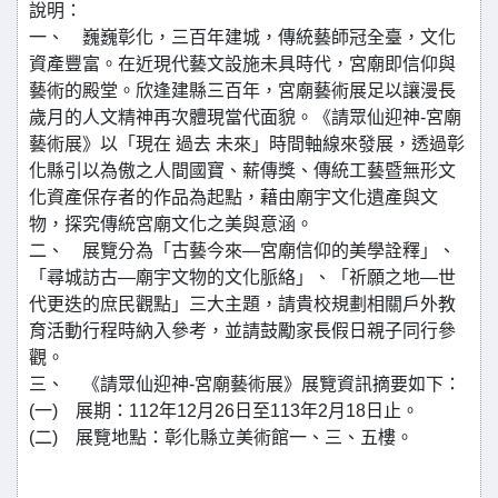
說明：
一、 巍巍彰化，三百年建城，傳統藝師冠全臺，文化
資產豐富。在近現代藝文設施未具時代，宮廟即信仰與
藝術的殿堂。欣逢建縣三百年，宮廟藝術展足以讓漫長
歲月的人文精神再次體現當代面貌。《請眾仙迎神-宮廟
藝術展》以「現在 過去 未來」時間軸線來發展，透過彰
化縣引以為傲之人間國寶、薪傳獎、傳統工藝暨無形文
化資產保存者的作品為起點，藉由廟宇文化遺產與文
物，探究傳統宮廟文化之美與意涵。
二、 展覽分為「古藝今來—宮廟信仰的美學詮釋」、
「尋城訪古—廟宇文物的文化脈絡」、「祈願之地—世
代更迭的庶民觀點」三大主題，請貴校規劃相關戶外教
育活動行程時納入參考，並請鼓勵家長假日親子同行參
觀。
三、 《請眾仙迎神-宮廟藝術展》展覽資訊摘要如下：
(一) 展期：112年12月26日至113年2月18日止。
(二) 展覽地點：彰化縣立美術館一、三、五樓。