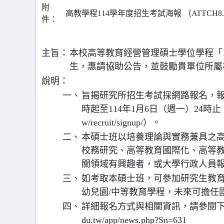
附
高教學程114學年度招生考試海報 （ATTCH8.
件：
主旨：
本校高等教育經營管理碩士學位學程「
生，惠請協助公告，並鼓勵貴單位所屬
說明：
一、
旨揭研究所招生考試採網路報名，報名時
時起至114年1月6日（週一）24時止（報名網址
w/recruit/signup/）。
二、
本碩士班以培養理論與實務兼具之
校務研究、高等教育國際化、高等
關領域有興趣者，或大學行政人員
三、
如考取本碩士班，可參加研究生教育
幼兒園/中等教育學程，未來可擔任國
四、
詳細報名方式與相關資訊，請參閱下列網址，下
du.tw/app/news.php?Sn=631