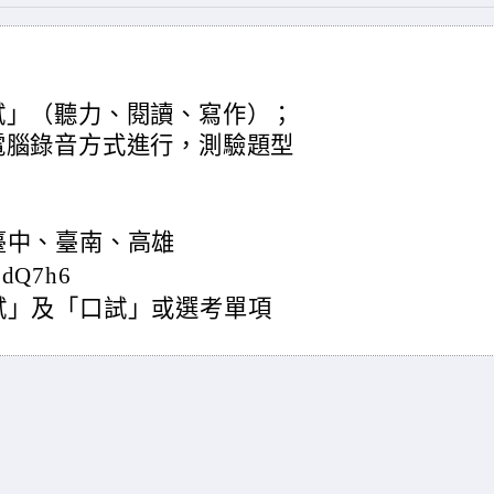
試」（聽力、閱讀、寫作）；
電腦錄音方式進行，測驗題型
臺中、臺南、高雄
PdQ7h6
試」及「口試」或選考單項