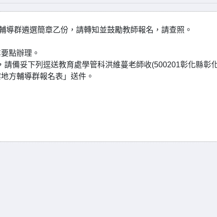
方輔導群遴選簡章乙份，請轉知並鼓勵教師報名，請查照。
業要點辦理。
)，請備妥下列逕送教育處學管科洪維蔓老師收(500201彰化縣彰
案地方輔導群報名表」送件。