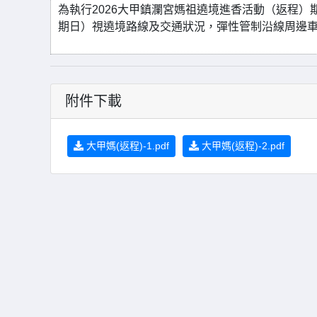
為執行2026大甲鎮瀾宮媽祖遶境進香活動（返程）期
期日）視遶境路線及交通狀況，彈性管制沿線周邊
附件下載
大甲媽(返程)-1.pdf
大甲媽(返程)-2.pdf