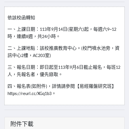
依該校函轉知
一、上課日期：
年
月
日
星期六
起，每週六
113
9
14
(
)
9~12
時，連續
週，共
小時。
8
24
二、上課地點：該校推廣教育中心。
校門噴水池旁，資
(
訊中心
樓，
室
2
AC203
)
三、報名日期：即日起至
年
月
日截止報名，每班
113
9
6
12
人，先報名者，優先錄取。
四、報名表
如附件
，詳情請參閱【易經羅盤研究班】
(
)
。
https://reurl.cc/XGq1b3
附件下載